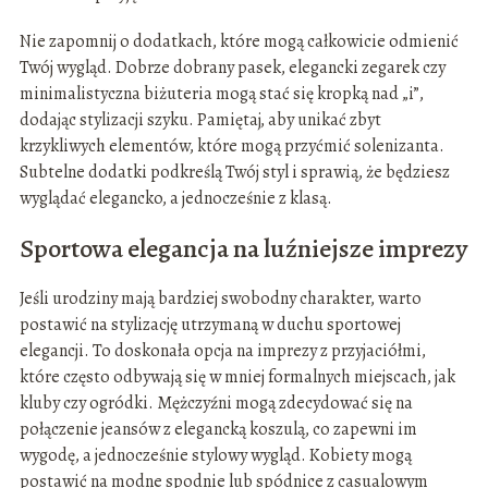
Nie zapomnij o dodatkach, które mogą całkowicie odmienić
Twój wygląd. Dobrze dobrany pasek, elegancki zegarek czy
minimalistyczna biżuteria mogą stać się kropką nad „i”,
dodając stylizacji szyku. Pamiętaj, aby unikać zbyt
krzykliwych elementów, które mogą przyćmić solenizanta.
Subtelne dodatki podkreślą Twój styl i sprawią, że będziesz
wyglądać elegancko, a jednocześnie z klasą.
Sportowa elegancja na luźniejsze imprezy
Jeśli urodziny mają bardziej swobodny charakter, warto
postawić na stylizację utrzymaną w duchu sportowej
elegancji. To doskonała opcja na imprezy z przyjaciółmi,
które często odbywają się w mniej formalnych miejscach, jak
kluby czy ogródki. Mężczyźni mogą zdecydować się na
połączenie jeansów z elegancką koszulą, co zapewni im
wygodę, a jednocześnie stylowy wygląd. Kobiety mogą
postawić na modne spodnie lub spódnice z casualowym