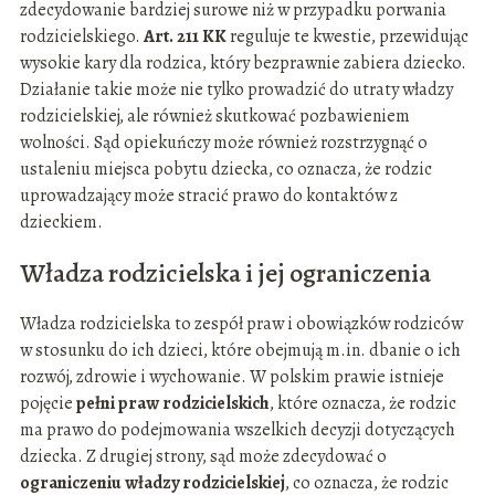
zdecydowanie bardziej surowe niż w przypadku porwania
rodzicielskiego.
Art. 211 KK
reguluje te kwestie, przewidując
wysokie kary dla rodzica, który bezprawnie zabiera dziecko.
Działanie takie może nie tylko prowadzić do utraty władzy
rodzicielskiej, ale również skutkować pozbawieniem
wolności. Sąd opiekuńczy może również rozstrzygnąć o
ustaleniu miejsca pobytu dziecka, co oznacza, że rodzic
uprowadzający może stracić prawo do kontaktów z
dzieckiem.
Władza rodzicielska i jej ograniczenia
Władza rodzicielska to zespół praw i obowiązków rodziców
w stosunku do ich dzieci, które obejmują m.in. dbanie o ich
rozwój, zdrowie i wychowanie. W polskim prawie istnieje
pojęcie
pełni praw rodzicielskich
, które oznacza, że rodzic
ma prawo do podejmowania wszelkich decyzji dotyczących
dziecka. Z drugiej strony, sąd może zdecydować o
ograniczeniu władzy rodzicielskiej
, co oznacza, że rodzic