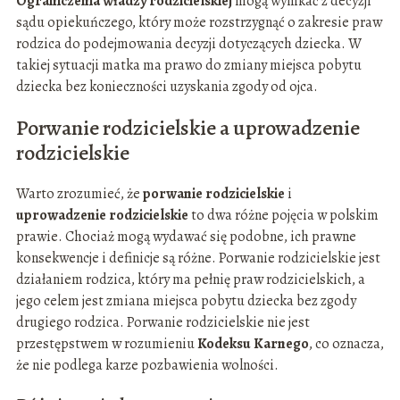
Ograniczenia władzy rodzicielskiej
mogą wynikać z decyzji
sądu opiekuńczego, który może rozstrzygnąć o zakresie praw
rodzica do podejmowania decyzji dotyczących dziecka. W
takiej sytuacji matka ma prawo do zmiany miejsca pobytu
dziecka bez konieczności uzyskania zgody od ojca.
Porwanie rodzicielskie a uprowadzenie
rodzicielskie
Warto zrozumieć, że
porwanie rodzicielskie
i
uprowadzenie rodzicielskie
to dwa różne pojęcia w polskim
prawie. Chociaż mogą wydawać się podobne, ich prawne
konsekwencje i definicje są różne. Porwanie rodzicielskie jest
działaniem rodzica, który ma pełnię praw rodzicielskich, a
jego celem jest zmiana miejsca pobytu dziecka bez zgody
drugiego rodzica. Porwanie rodzicielskie nie jest
przestępstwem w rozumieniu
Kodeksu Karnego
, co oznacza,
że nie podlega karze pozbawienia wolności.