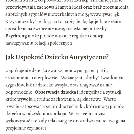
źródłem stresu, co prowadzi do frustracji. Nieumiejętność
przewidywania zachowań innych ludzi oraz brak zrozumienia
subtelnych sygnałów niewerbalnych mogą wywoływać lęk.
Krzyk może być reakcją na to napięcie, będąc jednocześnie
sposobem na zwrócenie uwagi na własne potrzeby.
Psycholog
może pomóc w nauce regulacji emocji i
nawiązywaniu relacji społecznych.
Jak Uspokoić Dziecko Autystyczne?
Uspokojenie dziecka z autyzmem wymaga empatii,
zrozumienia i cierpliwości. Ważne jest, aby być świadomym
sygnałów, które dziecko wysyła, oraz reagować na nie
odpowiednio.
Obserwacja dziecka
i identyfikacja sytuacji,
które wywołują trudne zachowania, są kluczowe. Warto
również stosować różnorodne techniki, które mogą pomóc
dziecku w odzyskaniu spokoju. W tym celu można
wykorzystać metody relaksacyjne oraz odwracanie uwagi na
przyjemne czynności.