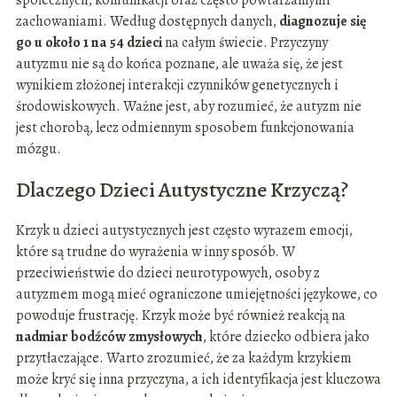
społecznych, komunikacji oraz często powtarzalnymi
zachowaniami. Według dostępnych danych,
diagnozuje się
go u około 1 na 54 dzieci
na całym świecie. Przyczyny
autyzmu nie są do końca poznane, ale uważa się, że jest
wynikiem złożonej interakcji czynników genetycznych i
środowiskowych. Ważne jest, aby rozumieć, że autyzm nie
jest chorobą, lecz odmiennym sposobem funkcjonowania
mózgu.
Dlaczego Dzieci Autystyczne Krzyczą?
Krzyk u dzieci autystycznych jest często wyrazem emocji,
które są trudne do wyrażenia w inny sposób. W
przeciwieństwie do dzieci neurotypowych, osoby z
autyzmem mogą mieć ograniczone umiejętności językowe, co
powoduje frustrację. Krzyk może być również reakcją na
nadmiar bodźców zmysłowych
, które dziecko odbiera jako
przytłaczające. Warto zrozumieć, że za każdym krzykiem
może kryć się inna przyczyna, a ich identyfikacja jest kluczowa