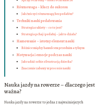
Sprzęt ochronny – kask i ochraniacze
Równowaga – klucz do sukcesu
Jak ćwiczyć równowagę bez pedałów?
Techniki nauki pedałowania
Strategia rakiety – co to jest?
Strategia pchaj i pedałuj – jak to działa?
Hamowanie – istotny element nauki
Różnice między hamulcem przednim a tylnym
Motywacja i emocje podczas nauki
Jak radzić sobie z frustracją dziecka?
Znaczenie zabawy w procesie nauki
Nauka jazdy na rowerze – dlaczego jest
ważna?
Nauka jazdy na rowerze to jedna z najważniejszych